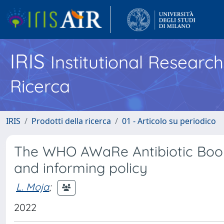
IRIS
Institutional Researc
Ricerca
IRIS
Prodotti della ricerca
01 - Articolo su periodico
The WHO AWaRe Antibiotic Book:
and informing policy
L. Moja
;
2022