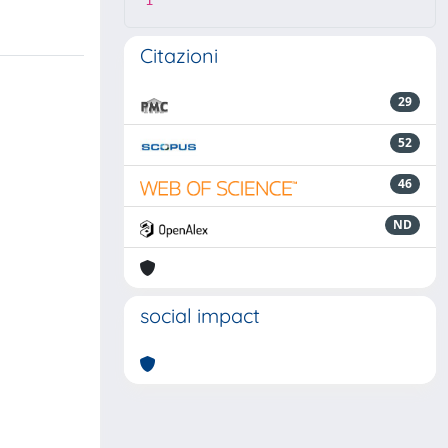
1
Citazioni
29
52
46
ND
social impact