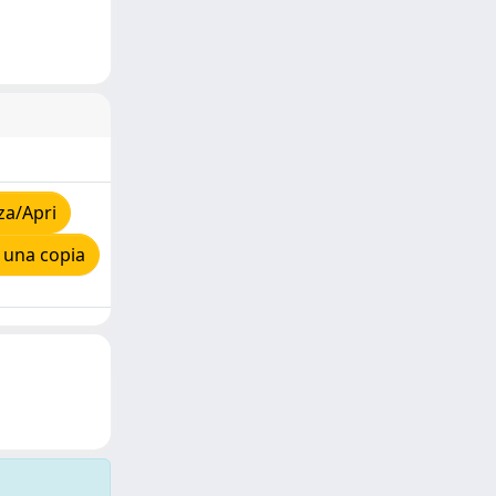
za/Apri
 una copia