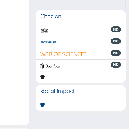
1
Citazioni
ND
ND
ND
ND
social impact