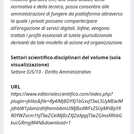
normativa e della tecnica, possa consentire alle
amministrazioni di fungere da piattaforma attraverso
la quale i privati possano compartecipare
all'erogazione di servizi digitali. Infine, vengono
trattati i profili essenziali di tutela giurisdizionale
derivanti da tale modello di azione ed organizzazione.
Settori scientifico-disciplinari del volume (sola
visualizzazione)
Settore IUS/10 - Diritto Amministrativo
URL
https://www.editorialescientifica.com/index.php?
plugin=jklibs&file=Ry4lMjBDYXJ1bGxvJTIwLSUyMEwlM
jdhbW1pbmlzdHJhemlvbmUlMjBxdWFsZSUyMHBpYX
R0YWZvcm1hJTIwZGklMjBzZXJ2aXppJTIwZGlnaXRhbG
kucGRmyjM4N&download=1