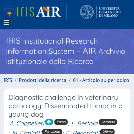
IRIS
Institutional Research
- AIR
Information System
Archivio
Istituzionale della Ricerca
IRIS
Prodotti della ricerca
01 - Articolo su periodico
Diagnostic challenge in veterinary
pathology: Disseminated tumor in a
young dog
A. Cappelleri
;
L. Bertola
Primo
Secondo
;
M. Caniatti
;
C. Recordati
Penultimo
Ultimo