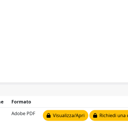
ne
Formato
Adobe PDF
Visualizza/Apri
Richiedi una 