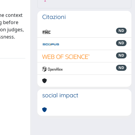
1
he context
Citazioni
ng before
mon judges,
ND
ssness.
ND
ND
ND
social impact