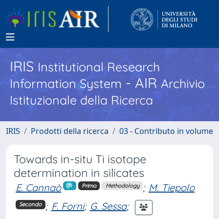
IRIS
Institutional Research
- AIR
Information System
Archivio
Istituzionale della Ricerca
IRIS
Prodotti della ricerca
03 - Contributo in volume
Towards in-situ Ti isotope
determination in silicates
E. Cannaò
;
M. Tiepolo
Primo
Methodology
;
F. Forni
;
G. Sessa
;
Secondo