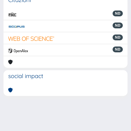
ND
ND
ND
ND
social impact