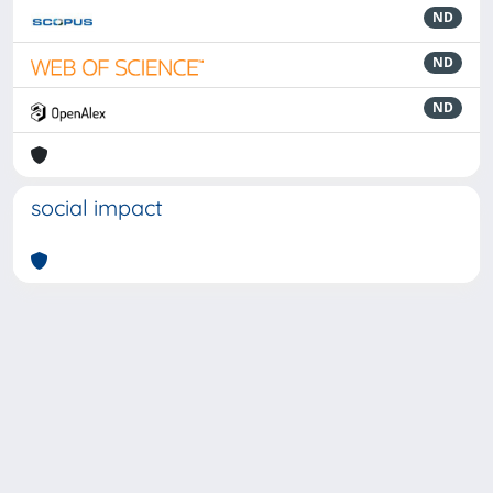
ND
ND
ND
social impact