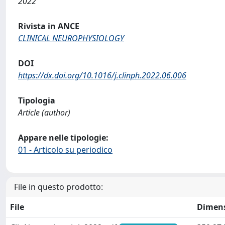
2022
Rivista in ANCE
CLINICAL NEUROPHYSIOLOGY
DOI
https://dx.doi.org/10.1016/j.clinph.2022.06.006
Tipologia
Article (author)
Appare nelle tipologie:
01 - Articolo su periodico
File in questo prodotto:
File
Dimen