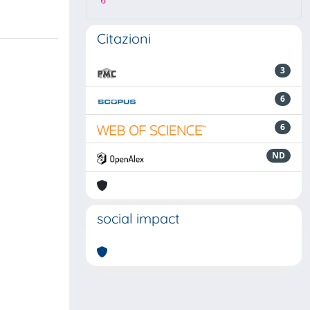
6
Citazioni
3
6
6
ND
social impact