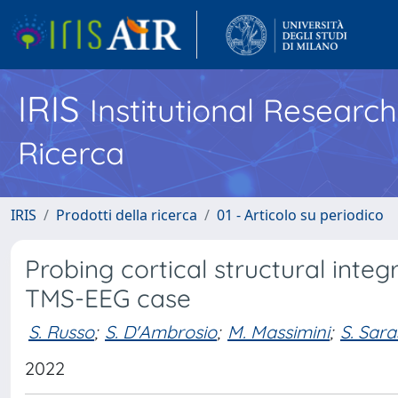
IRIS
Institutional Researc
Ricerca
IRIS
Prodotti della ricerca
01 - Articolo su periodico
Probing cortical structural integ
TMS-EEG case
S. Russo
;
S. D'Ambrosio
;
M. Massimini
;
S. Sar
2022