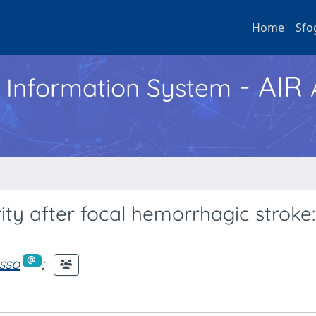
Home
Sfo
- AIR
h Information System
rity after focal hemorrhagic stroke:
asso
;