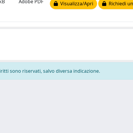
kB
Adobe PDF
Visualizza/Apri
Richiedi un
ritti sono riservati, salvo diversa indicazione.
-
Privacy