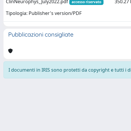
ClinNeurophys_July2022.pdf
350.27 
accesso riservato
Tipologia: Publisher's version/PDF
Pubblicazioni consigliate
I documenti in IRIS sono protetti da copyright e tutti i di
Powered by
IRIS
-
about IRIS
-
Utilizzo dei cookie