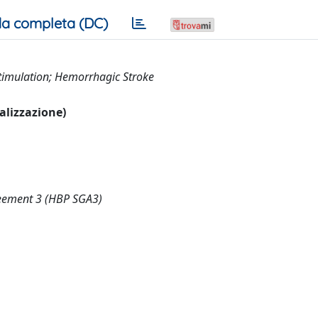
a completa (DC)
timulation; Hemorrhagic Stroke
ualizzazione)
reement 3 (HBP SGA3)