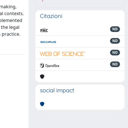
7
ymaking,
al contexts.
Citazioni
implemented
 the legal
ND
 practice.
ND
ND
ND
social impact