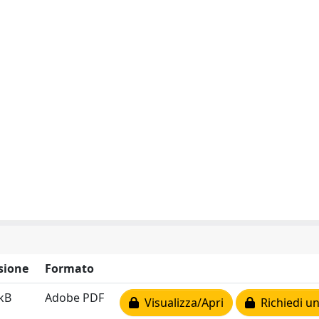
sione
Formato
kB
Adobe PDF
Visualizza/Apri
Richiedi un