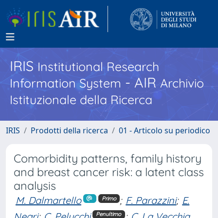
IRIS
Institutional Research
- AIR
Information System
Archivio
Istituzionale della Ricerca
IRIS
Prodotti della ricerca
01 - Articolo su periodico
Comorbidity patterns, family history
and breast cancer risk: a latent class
analysis
M. Dalmartello
;
F. Parazzini
;
E.
Primo
Negri
;
C. Pelucchi
;
C. La Vecchia
Penultimo