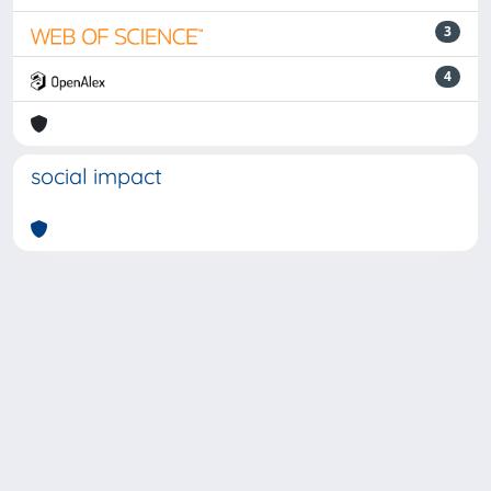
3
4
social impact
Powered by
IRIS
-
about IRIS
-