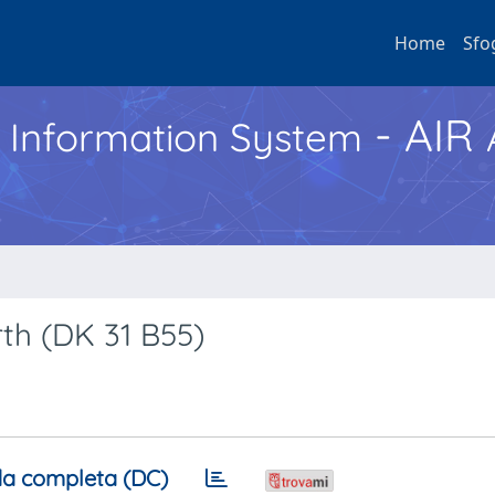
Home
Sfo
- AIR
h Information System
rth (DK 31 B55)
a completa (DC)