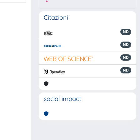
1
Citazioni
ND
ND
ND
ND
social impact