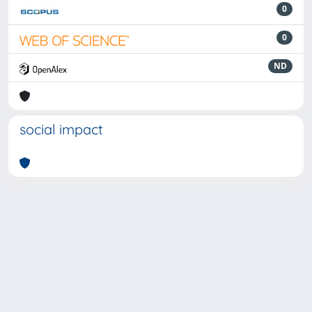
0
0
ND
social impact