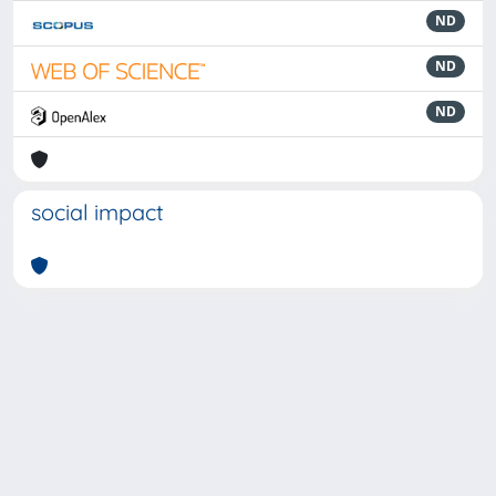
ND
ND
ND
social impact