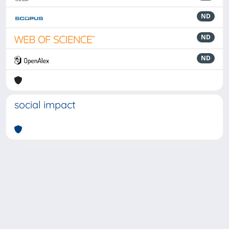
ND
ND
ND
social impact