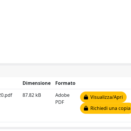
Dimensione
Formato
20.pdf
87.82 kB
Adobe
Visualizza/Apri
PDF
Richiedi una copia