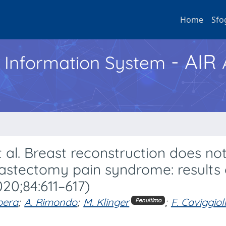
Home
Sfo
- AIR
h Information System
l. Breast reconstruction does no
astectomy pain syndrome: results 
20;84:611–617)
bera
;
A. Rimondo
;
M. Klinger
;
F. Caviggioli
Penultimo