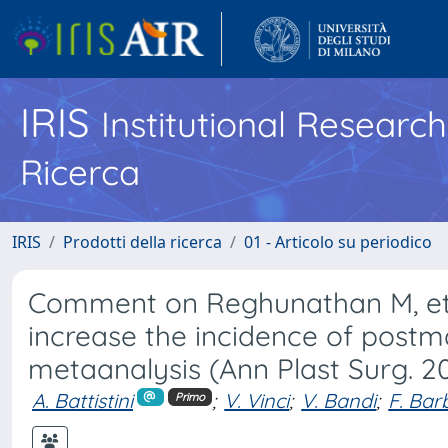
IRIS
Institutional Researc
Ricerca
IRIS
Prodotti della ricerca
01 - Articolo su periodico
Comment on Reghunathan M, et a
increase the incidence of postm
metaanalysis (Ann Plast Surg. 20
A. Battistini
;
V. Vinci
;
V. Bandi
;
F. Bar
Primo