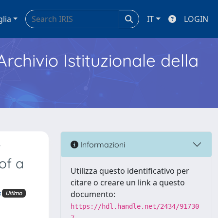
glia
IT
LOGIN
Archivio Istituzionale della
t
Informazioni
of a
Utilizza questo identificativo per
citare o creare un link a questo
documento:
Ultimo
https://hdl.handle.net/2434/91730