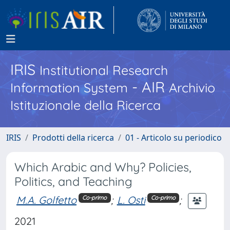
IRIS
Institutional Research
- AIR
Information System
Archivio
Istituzionale della Ricerca
IRIS
Prodotti della ricerca
01 - Articolo su periodico
Which Arabic and Why? Policies,
Politics, and Teaching
M.A. Golfetto
;
L. Osti
;
Co-primo
Co-primo
2021