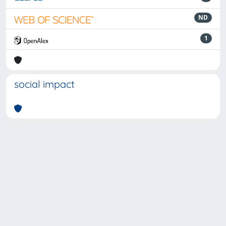
ND
1
social impact
Powered by
IRIS
-
about IRIS
-