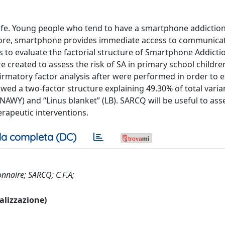
y life. Young people who tend to have a smartphone addiction
more, smartphone provides immediate access to communicat
s to evaluate the factorial structure of Smartphone Addicti
 created to assess the risk of SA in primary school childre
firmatory factor analysis after were performed in order to e
owed a two-factor structure explaining 49.30% of total varia
NAWY) and “Linus blanket” (LB). SARCQ will be useful to asse
erapeutic interventions.
a completa (DC)
nnaire; SARCQ; C.F.A;
ualizzazione)