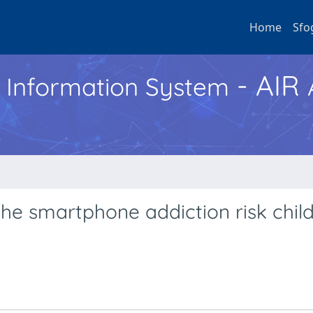
Home
Sfo
- AIR
h Information System
he smartphone addiction risk chil