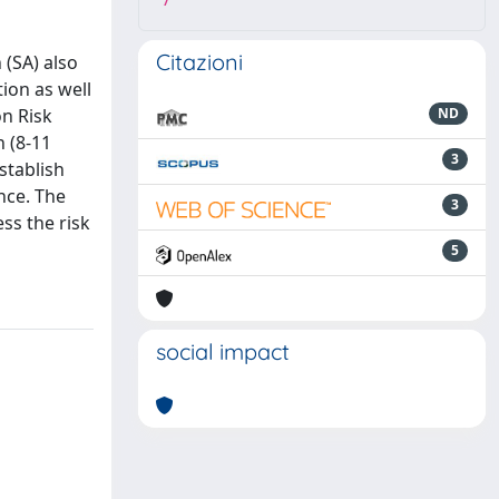
7
Citazioni
 (SA) also
ion as well
on Risk
ND
n (8-11
3
stablish
nce. The
3
ss the risk
5
social impact