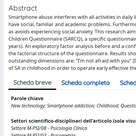
Abstract
Smartphone abuse interferes with all activities in dail
have social, familiar and academic problems. Further
as avoids experiencing social anxiety. This research aim
Children Questionnaire (SARCQ), a specific questionnaire
years). An exploratory factor analysis before and a con
the factorial structure of the questionnaire. Results sh
outstanding dimensions are: “I’m not afraid with you” (I
of SA in childhood in order to operate early effective th
Scheda breve
Scheda completa
Sched
Parole chiave
New technology; Smartphone addiction; Childhood; Questio
Settori scientifico-disciplinari dell'articolo (sola vis
Settore M-PSI/08 - Psicologia Clinica
Settore M-PSI/03 - Psicometria