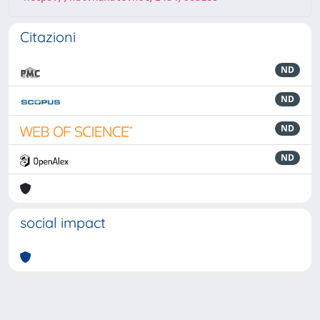
Citazioni
ND
ND
ND
ND
social impact