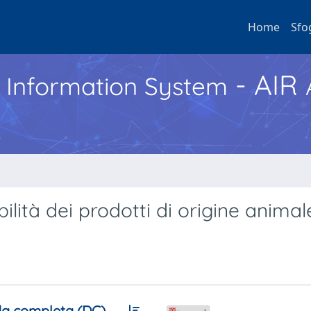
Home
Sfo
- AIR
h Information System
ilità dei prodotti di origine animal
a completa (DC)