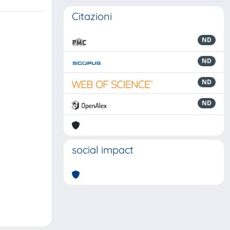
Citazioni
ND
ND
ND
ND
social impact