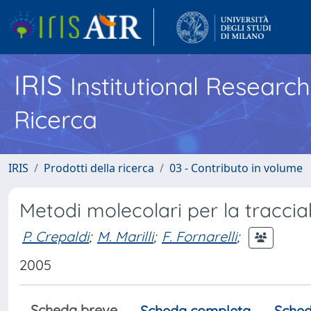
IRIS
Institutional Researc
Ricerca
IRIS
Prodotti della ricerca
03 - Contributo in volume
Metodi molecolari per la tracciab
P. Crepaldi
;
M. Marilli
;
F. Fornarelli
;
2005
Scheda breve
Scheda completa
Sched