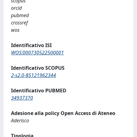
scopus
orcid
pubmed
crossref
wos
Identificativo ISI
WOS:000730522500001
Identificativo SCOPUS
2-s2.0-85121962344
Identificativo PUBMED
34937370
Adesione alla policy Open Access di Ateneo
Aderisco
Tipologia