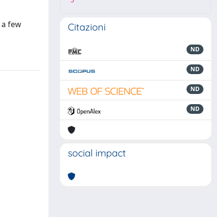
5
 a few
Citazioni
ND
ND
ND
ND
social impact