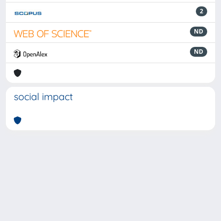
2
ND
ND
social impact