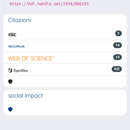
https://hdl.handle.net/2434/886193
Citazioni
5
14
14
ND
social impact