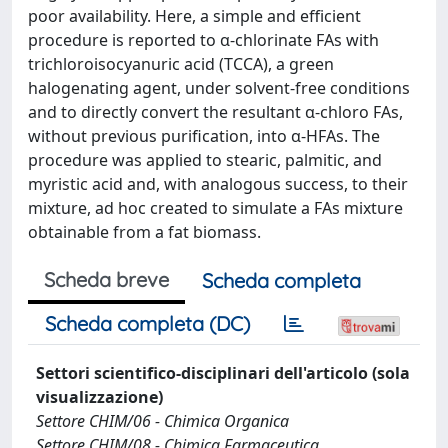
poor availability. Here, a simple and efficient
procedure is reported to α-chlorinate FAs with
trichloroisocyanuric acid (TCCA), a green
halogenating agent, under solvent-free conditions
and to directly convert the resultant α-chloro FAs,
without previous purification, into α-HFAs. The
procedure was applied to stearic, palmitic, and
myristic acid and, with analogous success, to their
mixture, ad hoc created to simulate a FAs mixture
obtainable from a fat biomass.
Scheda breve
Scheda completa
Scheda completa (DC)
Settori scientifico-disciplinari dell'articolo (sola
visualizzazione)
Settore CHIM/06 - Chimica Organica
Settore CHIM/08 - Chimica Farmaceutica