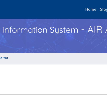
Home
Sfo
- AIR
h Information System
norma