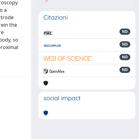
3
croscopy
o a
Citazioni
ctrode
rein the
re
ND
body, so
ND
proximal
ND
ND
social impact