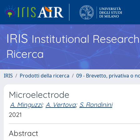
IRIS
Institutional Researc
Ricerca
IRIS
Prodotti della ricerca
09 - Brevetto, privativa o 
Microelectrode
A. Minguzzi
;
A. Vertova
;
S. Rondinini
2021
Abstract