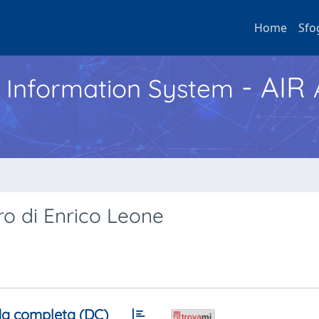
Home
Sfo
- AIR
h Information System
ro di Enrico Leone
a completa (DC)