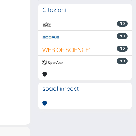
Citazioni
ND
ND
ND
ND
social impact