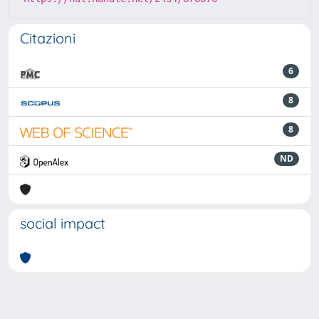
Citazioni
6
8
8
ND
social impact