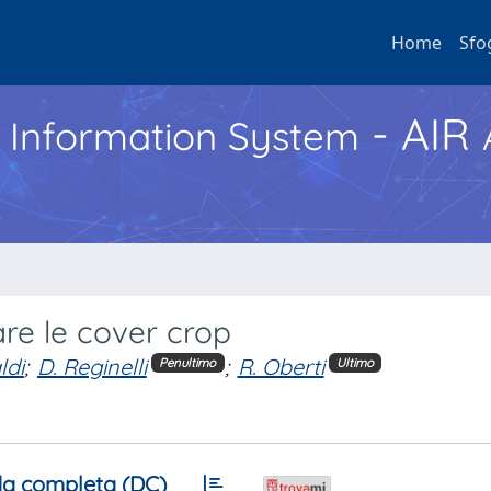
Home
Sfo
- AIR
h Information System
are le cover crop
ldi
;
D. Reginelli
;
R. Oberti
Penultimo
Ultimo
a completa (DC)