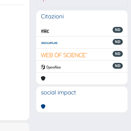
7
Citazioni
ND
ND
ND
ND
social impact