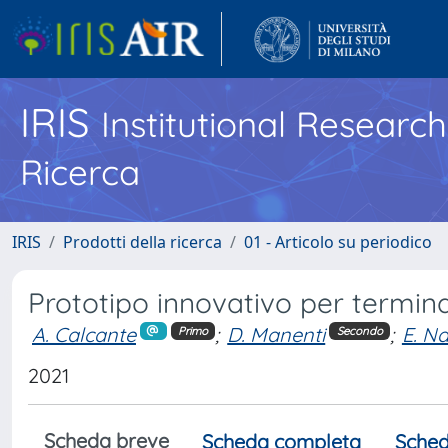
IRIS
Institutional Researc
Ricerca
IRIS
Prodotti della ricerca
01 - Articolo su periodico
Prototipo innovativo per termin
A. Calcante
;
D. Manenti
;
E. Na
Primo
Secondo
2021
Scheda breve
Scheda completa
Sched