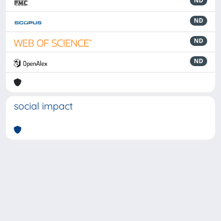
ND
ND
ND
ND
social impact