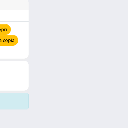
Apri
a copia