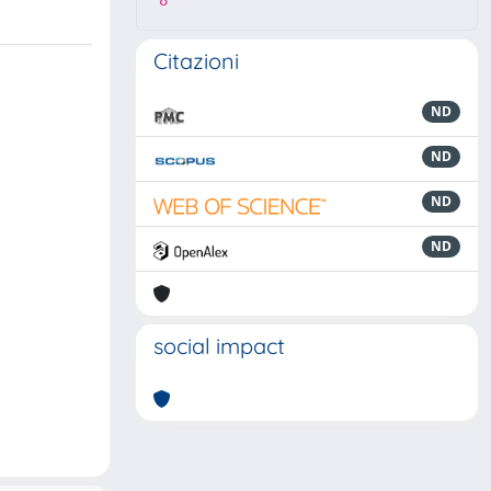
8
Citazioni
ND
ND
ND
ND
social impact