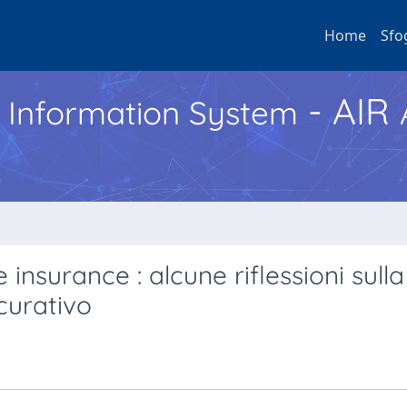
Home
Sfo
- AIR
h Information System
 insurance : alcune riflessioni sull
curativo