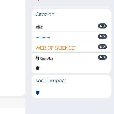
9
Citazioni
ND
ND
ND
ND
social impact