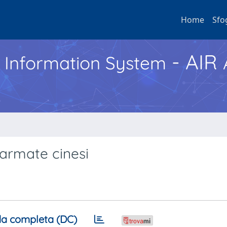
Home
Sfo
- AIR
h Information System
armate cinesi
a completa (DC)