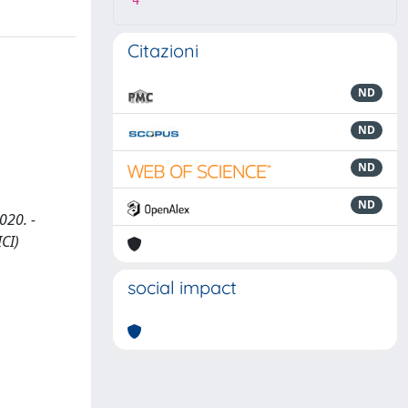
4
Citazioni
ND
ND
ND
ND
020. -
CI)
social impact