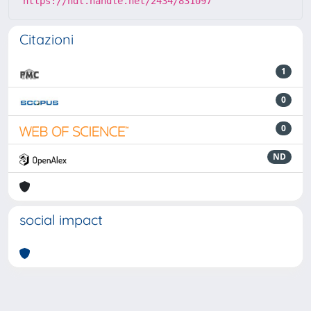
https://hdl.handle.net/2434/831097
Citazioni
1
0
0
ND
social impact