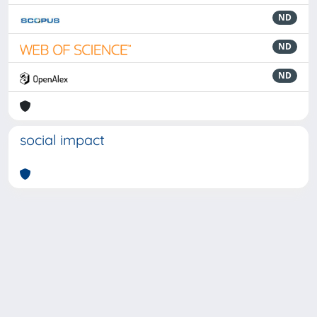
ND
ND
ND
social impact