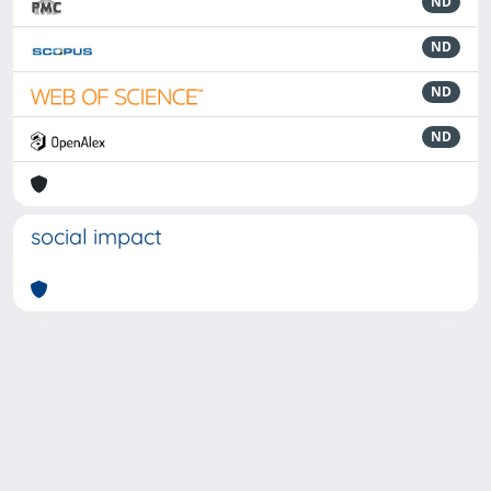
ND
ND
ND
ND
social impact