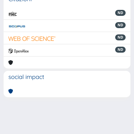
ND
ND
ND
ND
social impact