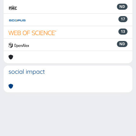
ND
17
13
ND
social impact