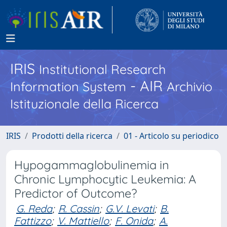
IRIS
Institutional Research
- AIR
Information System
Archivio
Istituzionale della Ricerca
IRIS
Prodotti della ricerca
01 - Articolo su periodico
Hypogammaglobulinemia in
Chronic Lymphocytic Leukemia: A
Predictor of Outcome?
G. Reda
;
R. Cassin
;
G.V. Levati
;
B.
Fattizzo
;
V. Mattiello
;
F. Onida
;
A.