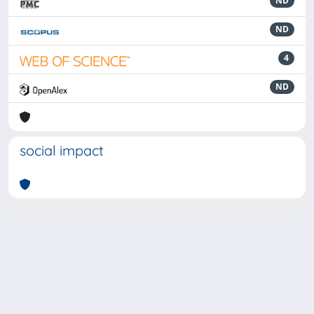
ND
ND
4
ND
social impact