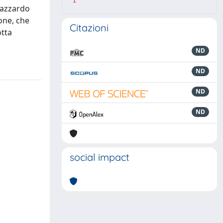
1
d’azzardo
one, che
Citazioni
otta
ND
ND
ND
ND
social impact