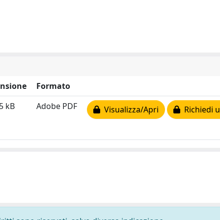
nsione
Formato
5 kB
Adobe PDF
Visualizza/Apri
Richiedi u