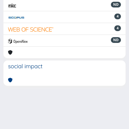
ND
4
4
ND
social impact