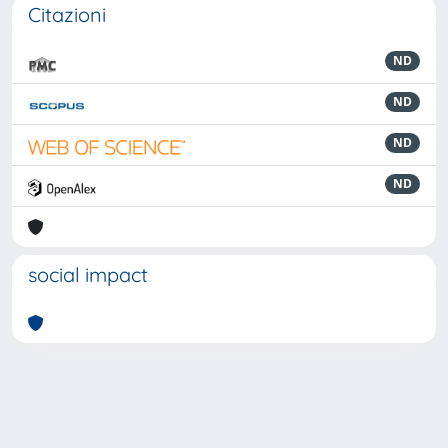
Citazioni
ND
ND
ND
ND
social impact