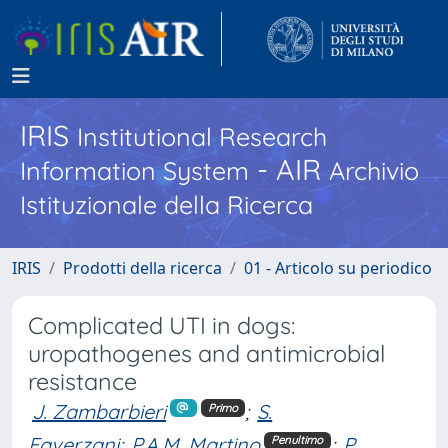
IRIS
Institutional Research
- AIR
Information System
Archivio
Istituzionale della Ricerca
IRIS
Prodotti della ricerca
01 - Articolo su periodico
Complicated UTI in dogs:
uropathogenes and antimicrobial
resistance
J. Zambarbieri
;
S.
Primo
Faverzani
;
P.A.M. Martino
;
P.
Penultimo