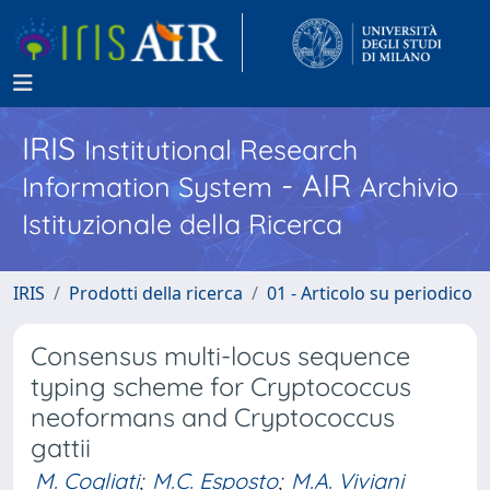
IRIS
Institutional Research
- AIR
Information System
Archivio
Istituzionale della Ricerca
IRIS
Prodotti della ricerca
01 - Articolo su periodico
Consensus multi-locus sequence
typing scheme for Cryptococcus
neoformans and Cryptococcus
gattii
M. Cogliati
;
M.C. Esposto
;
M.A. Viviani