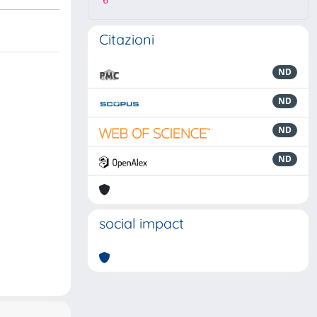
6
Citazioni
ND
ND
ND
ND
social impact