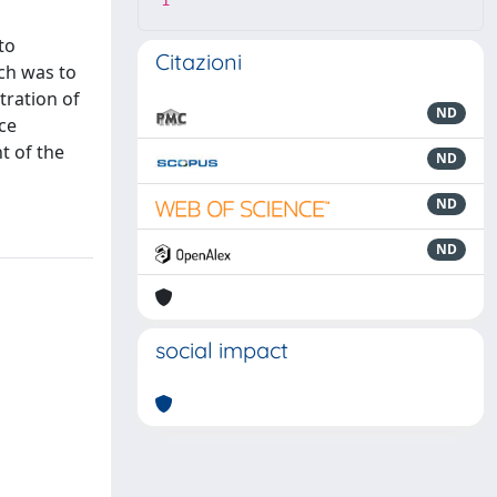
1
to
Citazioni
ich was to
tration of
ND
nce
t of the
ND
ND
ND
social impact