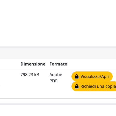
Dimensione
Formato
798.23 kB
Adobe
Visualizza/Apri
PDF
e
Richiedi una copia