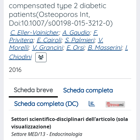
compensated type 2 diabetic
patients(Osteoporos Int,
Doi:10.1007/s00198-015-3212-0)
C. Eller-Vainicher
;
A. Gaudio
;
F.
Privitera
;
E. Cairoli
;
S. Palmieri
;
V.
Morelli
;
V. Grancini
;
E. Orsi
;
B. Masserini
;
I.
Chiodini
2016
Scheda breve
Scheda completa
Scheda completa (DC)
Settori scientifico-disciplinari dell'articolo (sola
visualizzazione)
Settore MED/13 - Endocrinologia