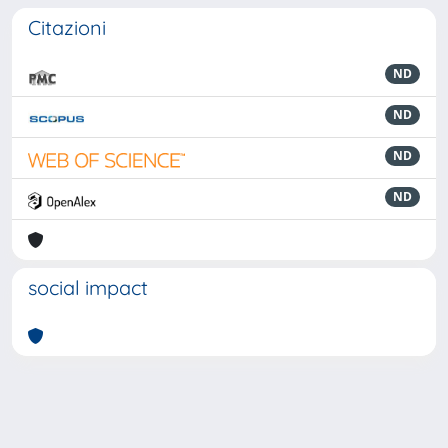
Citazioni
ND
ND
ND
ND
social impact