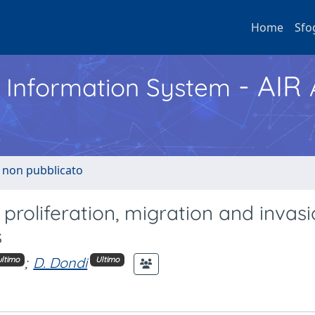
Home
Sfo
- AIR
h Information System
o non pubblicato
f proliferation, migration and invasi
s
;
D. Dondi
ltimo
Ultimo