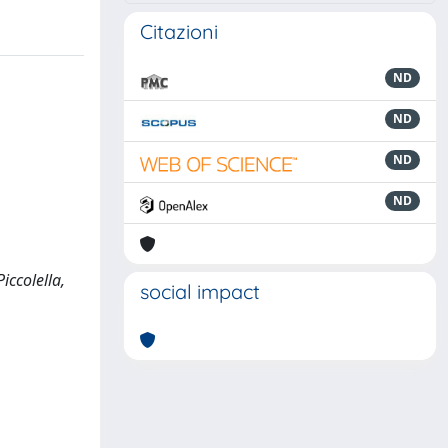
Citazioni
ND
ND
ND
ND
iccolella,
social impact