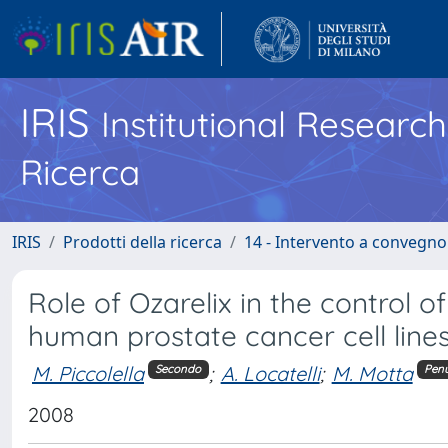
IRIS
Institutional Researc
Ricerca
IRIS
Prodotti della ricerca
14 - Intervento a convegn
Role of Ozarelix in the control o
human prostate cancer cell line
M. Piccolella
;
A. Locatelli
;
M. Motta
Secondo
Penu
2008