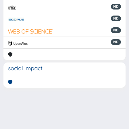
ND
ND
ND
ND
social impact