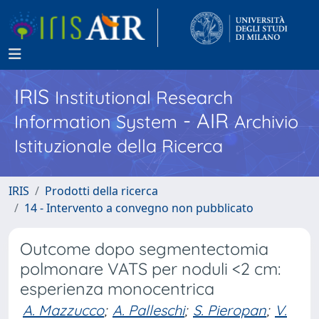
IRIS
Institutional Research
- AIR
Information System
Archivio
Istituzionale della Ricerca
IRIS
Prodotti della ricerca
14 - Intervento a convegno non pubblicato
Outcome dopo segmentectomia
polmonare VATS per noduli <2 cm:
esperienza monocentrica
A. Mazzucco
;
A. Palleschi
;
S. Pieropan
;
V.