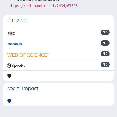
https://hdl.handle.net/2434/67893
Citazioni
ND
ND
ND
ND
social impact