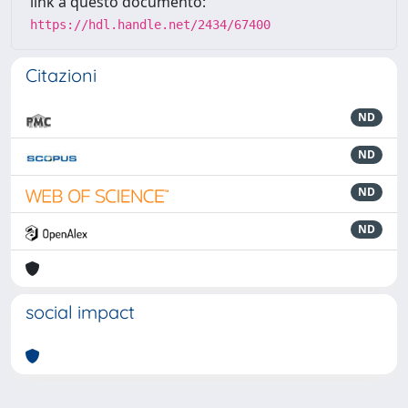
link a questo documento:
https://hdl.handle.net/2434/67400
Citazioni
ND
ND
ND
ND
social impact